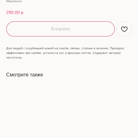
Марианна
290,00
р.
В корзину
Для людей с огрубевшей кожей на локтях, пятках, ступнях и коленях. Препарат
эффективен при грибке, усталости ног и вросших ногтях. Содержит экстракт
чистотела.
Смотрите также