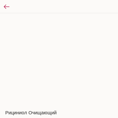
Рициниол Очищающий