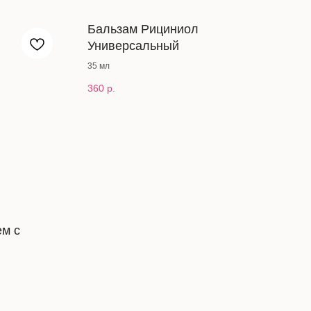
Бальзам Рициниол
Универсальный
35 мл
360
р.
м с