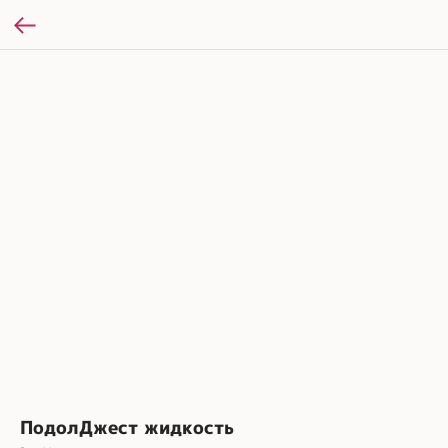
ПодолДжест жидкость