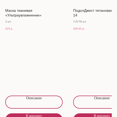
Маска тканевая
ПодолДжест титановая н
«Ультраувлажнение»
14
2 шт.
1/5/10 шт
215
р.
150,01
р.
Описание
Описание
В корзину
В корзину