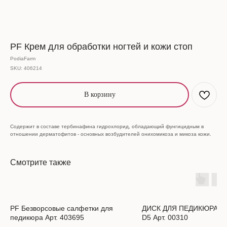
PF Крем для обработки ногтей и кожи стоп
PodiaFarm
SKU:
406214
В корзину
Содержит в составе тербинафина гидрохлорид, обладающий фунгицидным в
отношении дерматофитов - основных возбудителей онихомикоза и микоза кожи.
Смотрите также
PF Безворсовые салфетки для
ДИСК ДЛЯ ПЕДИКЮРА JU
педикюра Арт. 403695
D5 Арт. 00310