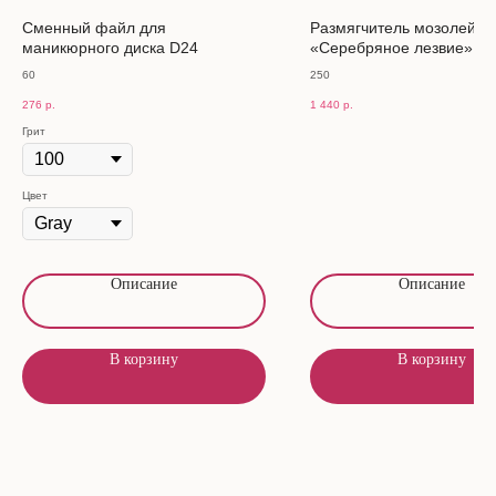
Сменный файл для
Размягчитель мозолей
маникюрного диска D24
«Серебряное лезвие» арт
60
250
276
р.
1 440
р.
Грит
Цвет
Описание
Описание
В корзину
В корзину