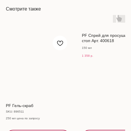
Смотрите также
PF Спрей для просушив
стоп Арт. 400618
150 мл
1 358
р.
PF Гель-скраб
SKU:
896511
250 мл цена по запросу