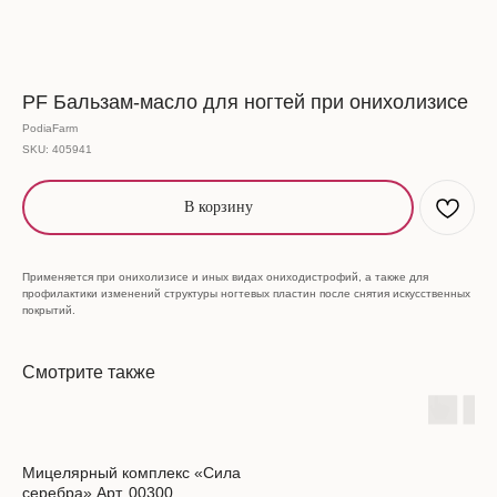
PF Бальзам-масло для ногтей при онихолизисе
PodiaFarm
SKU:
405941
В корзину
Применяется при онихолизисе и иных видах ониходистрофий, а также для
профилактики изменений структуры ногтевых пластин после снятия искусственных
покрытий.
Смотрите также
Мицелярный комплекс «Сила
серебра» Арт. 00300