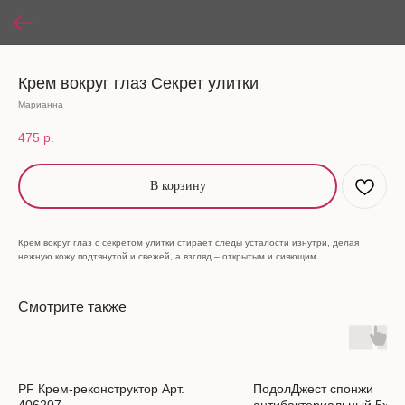
Крем вокруг глаз Секрет улитки
Марианна
475
р.
В корзину
Крем вокруг глаз с секретом улитки стирает следы усталости изнутри, делая
нежную кожу подтянутой и свежей, а взгляд – открытым и сияющим.
Смотрите также
PF Крем-реконструктор Арт.
ПодолДжест спонжи
406207
антибактериальный 5х5