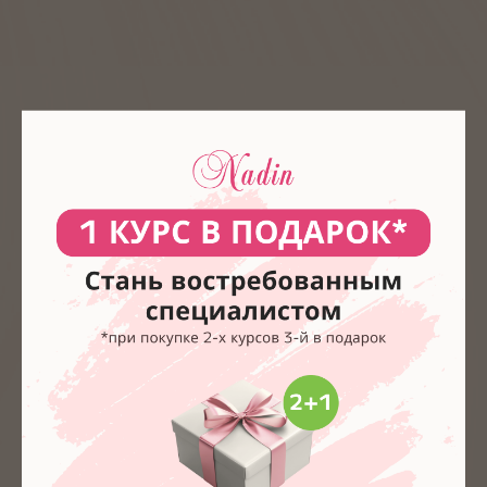
Руководитель учебного центра — Герберг
Надежда Викторовна, +7 913 773-34-30,
Ledi-pandora@rambler.ru
Для каждой учебной программы
мы подготовим актуальный список
преподавателей в формате электронного
документа. Этот список будет обновляться
по мере того, как меняется состав
педагогов.