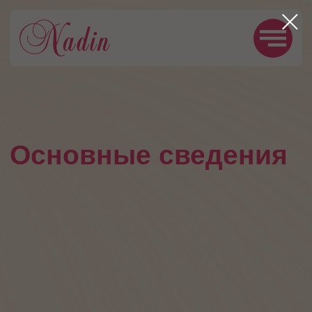
Основные сведения